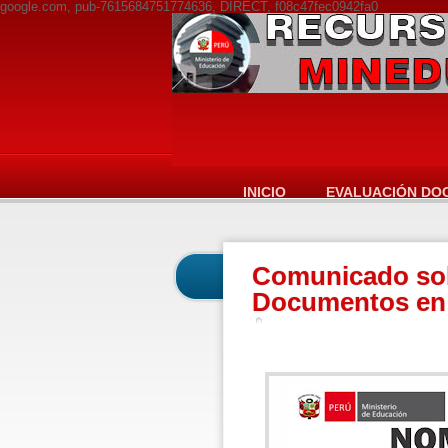
google.com, pub-7615684751774636, DIRECT, f08c47fec0942fa0
INICIO
EVALUACIÓN DO
Comunicado sob
Documentos en 