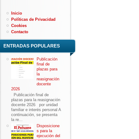
Inicio
Políticas de Privacidad
Cookies
Contacto
ENTRADAS POPULARES
Publicación
final de
plazas para
la
reasignación
docente
2026
Publicación final de
plazas para la reasignación
docente 2026 por unidad
familiar e interés personal A
continuación, se presenta
la re...
Disposicione
s para la
ejecución del