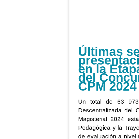
Últimas s
presentac
en la Etap
del Concur
CPM 2024
Un total de 63 973 
Descentralizada del 
Magisterial 2024 es
Pedagógica y la Trayec
de evaluación a nivel 