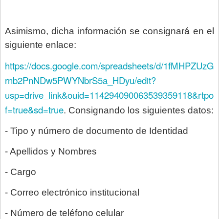
Asimismo, dicha información se consignará en el
siguiente enlace:
https://docs.google.com/spreadsheets/d/1fMHPZUzG
rnb2PnNDw5PWYNbrS5a_HDyu/edit?
usp=drive_link&ouid=114294090063539359118&rtpo
f=true&sd=true
. Consignando los siguientes datos:
- Tipo y número de documento de Identidad
- Apellidos y Nombres
- Cargo
- Correo electrónico institucional
- Número de teléfono celular