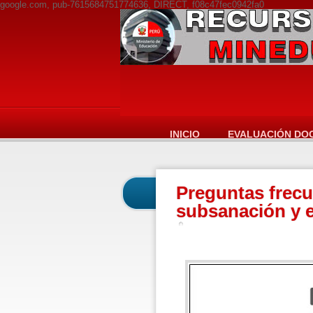
google.com, pub-7615684751774636, DIRECT, f08c47fec0942fa0
INICIO
EVALUACIÓN DO
Preguntas frecu
subsanación y e