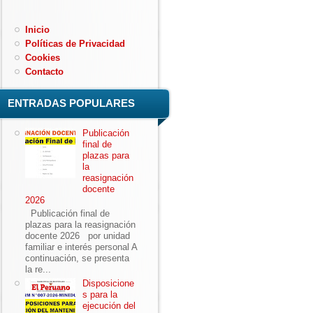
Inicio
Políticas de Privacidad
Cookies
Contacto
ENTRADAS POPULARES
Publicación
final de
plazas para
la
reasignación
docente
2026
Publicación final de
plazas para la reasignación
docente 2026 por unidad
familiar e interés personal A
continuación, se presenta
la re...
Disposicione
s para la
ejecución del